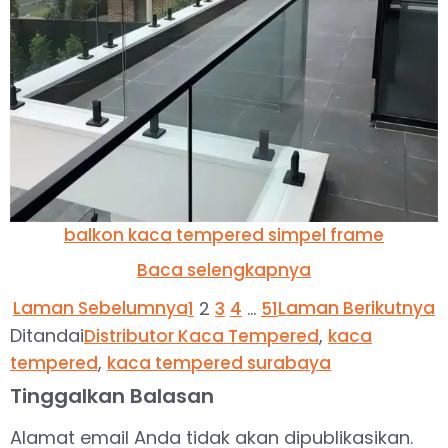
balkon kaca tempered simpel frame
Baca selengkapnya
Laman Sebelumnya
2
…
Laman Berikutnya
1
3
4
51
Ditandai
,
Distributor Kaca Tempered
kaca
,
tempered
kaca tempered surabaya
Tinggalkan Balasan
Alamat email Anda tidak akan dipublikasikan.