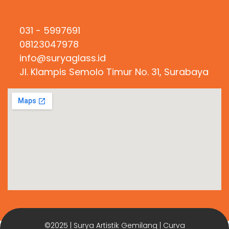
Hubungi Kami
031 - 5997691
08123047978
info@suryaglass.id
Jl. Klampis Semolo Timur No. 31, Surabaya
©2025 | Surya Artistik Gemilang | Curva