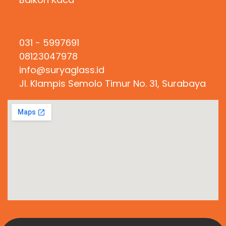
Hubungi Kami
031 - 5997691
08123047978
info@suryaglass.id
Jl. Klampis Semolo Timur No. 31, Surabaya