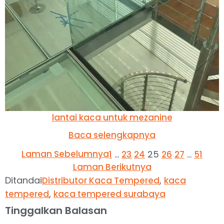
lantai kaca untuk mezanine
Baca selengkapnya
Laman Sebelumnya
…
25
…
1
23
24
26
27
51
Laman Berikutnya
Ditandai
,
Distributor Kaca Tempered
kaca
,
tempered
kaca tempered surabaya
Tinggalkan Balasan