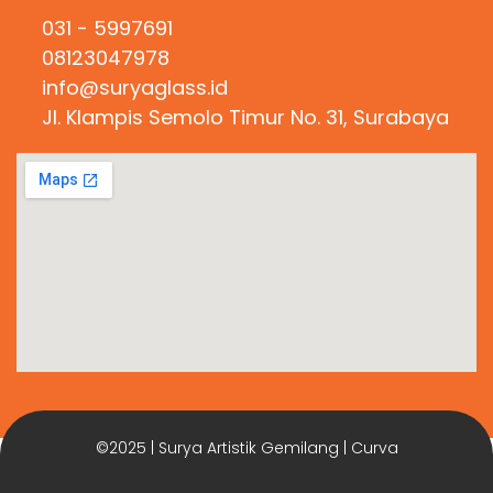
031 - 5997691
08123047978
info@suryaglass.id
Jl. Klampis Semolo Timur No. 31, Surabaya
©2025 | Surya Artistik Gemilang | Curva