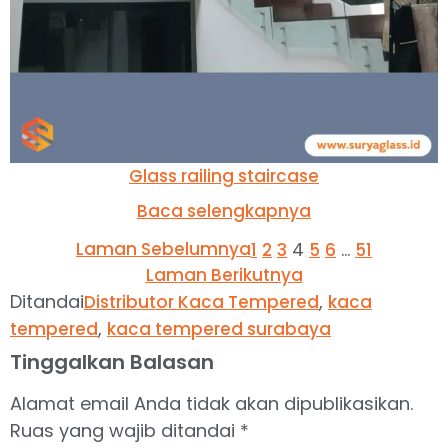
Glass railing staircase
Baca selengkapnya
Laman Sebelumnya
4
…
1
2
3
5
6
51
Laman Berikutnya
Ditandai
,
Distributor Kaca Tempered
kaca
,
tempered
kaca tempered surabaya
Tinggalkan Balasan
Alamat email Anda tidak akan dipublikasikan.
Ruas yang wajib ditandai
*