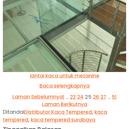
lantai kaca untuk mezanine
Baca selengkapnya
Laman Sebelumnya
…
25
…
1
23
24
26
27
51
Laman Berikutnya
Ditandai
,
Distributor Kaca Tempered
kaca
,
tempered
kaca tempered surabaya