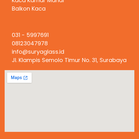
Kaca Kamar Mandi
Balkon Kaca
Hubungi Kami
031 - 5997691
08123047978
info@suryaglass.id
Jl. Klampis Semolo Timur No. 31, Surabaya