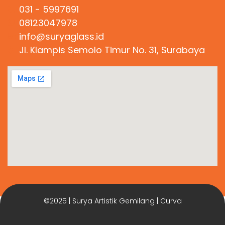
031 - 5997691
08123047978
info@suryaglass.id
Jl. Klampis Semolo Timur No. 31, Surabaya
©2025 | Surya Artistik Gemilang | Curva