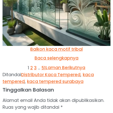
Balkon kaca motif tribal
Baca selengkapnya
1
…
Laman Berikutnya
2
3
51
Ditandai
,
Distributor Kaca Tempered
kaca
,
tempered
kaca tempered surabaya
Tinggalkan Balasan
Alamat email Anda tidak akan dipublikasikan.
Ruas yang wajib ditandai
*