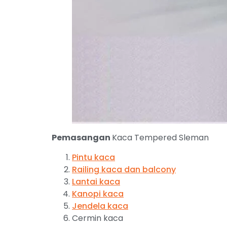
Pemasangan
Kaca Tempered Sleman
Pintu kaca
Railing kaca dan balcony
Lantai kaca
Kanopi kaca
Jendela kaca
Cermin kaca