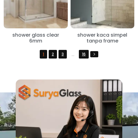
shower glass clear
shower kaca simpel
6mm
tanpa frame
...
1
2
3
16