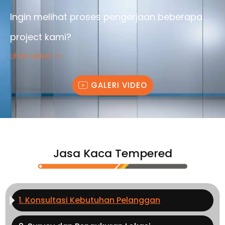
Ingin melihat proses pengerjaan beberapa
project kami?
Lihat video >>
GALERI VIDEO
Jasa Kaca Tempered
1. Konsultasi Kebutuhan Pelanggan