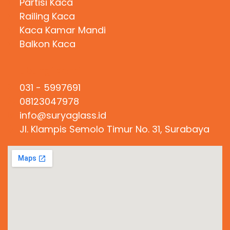
Partisi Kaca
Railing Kaca
Kaca Kamar Mandi
Balkon Kaca
Hubungi Kami
031 - 5997691
08123047978
info@suryaglass.id
Jl. Klampis Semolo Timur No. 31, Surabaya