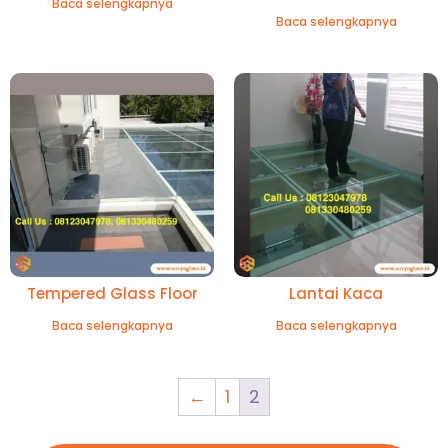
Baca selengkapnya
Baca selengkapnya
Tempered Glass Floor
Lantai Kaca
Baca selengkapnya
Baca selengkapnya
←
1
2