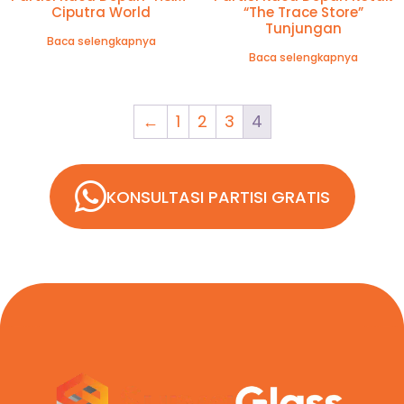
Ciputra World
“the Trace Store”
Tunjungan
Baca selengkapnya
Baca selengkapnya
←
1
2
3
4
KONSULTASI PARTISI GRATIS