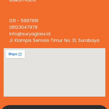
Hubungi Kami
031 - 5997691
08123047978
info@suryaglass.id
Jl. Klampis Semolo Timur No. 31, Surabaya