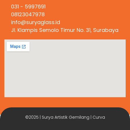
031 - 5997691
08123047978
info@suryaglass.id
Jl. Klampis Semolo Timur No. 31, Surabaya
©2025 | Surya Artistik Gemilang | Curva