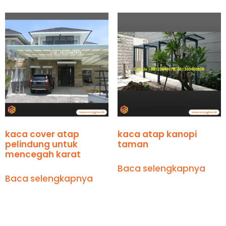
kaca cover atap
kaca atap kanopi
pelindung untuk
taman
mencegah karat
Baca selengkapnya
Baca selengkapnya