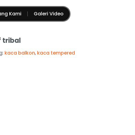
ang Kami
Galeri Video
 tribal
g:
kaca balkon
,
kaca tempered