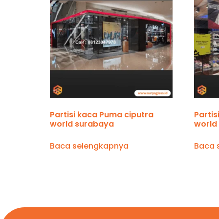
Partisi kaca Puma ciputra
Partis
world surabaya
world
Baca selengkapnya
Baca 