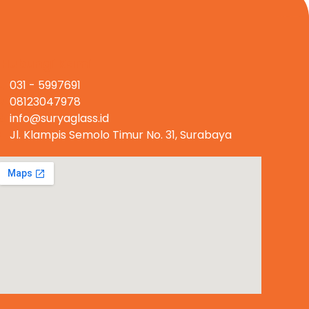
Hubungi Kami
031 - 5997691
08123047978
info@suryaglass.id
Jl. Klampis Semolo Timur No. 31, Surabaya