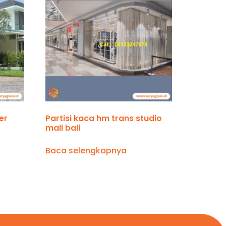
er
Partisi kaca hm trans studio
mall bali
Baca selengkapnya