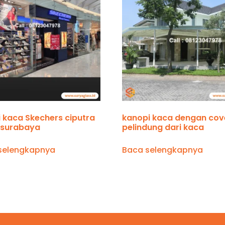
i kaca Skechers ciputra
kanopi kaca dengan cov
 surabaya
pelindung dari kaca
selengkapnya
Baca selengkapnya