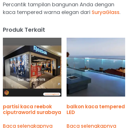
Percantik tampilan bangunan Anda dengan
kaca tempered warna elegan dari
.
SuryaGlass
Produk Terkait
partisi kaca reebok
balkon kaca tempered
ciputraworld surabaya
LED
Baca selengkapnya
Baca selengkapnya