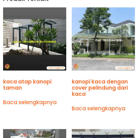
kaca atap kanopi
kanopi kaca dengan
taman
cover pelindung dari
kaca
Baca selengkapnya
Baca selengkapnya