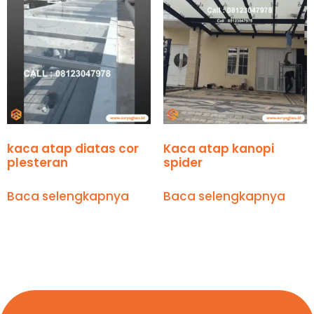
kaca atap diatas cor
Kaca atap kanopi
plesteran
spider
Baca selengkapnya
Baca selengkapnya