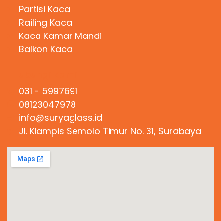
Partisi Kaca
Railing Kaca
Kaca Kamar Mandi
Balkon Kaca
Hubungi Kami
031 - 5997691
08123047978
info@suryaglass.id
Jl. Klampis Semolo Timur No. 31, Surabaya