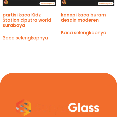
partisi kaca Kidz
kanopi kaca buram
Station ciputra world
desain moderen
surabaya
Baca selengkapnya
Baca selengkapnya