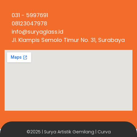
Hubungi Kami
031 - 5997691
08123047978
info@suryaglass.id
Jl. Klampis Semolo Timur No. 31, Surabaya
©2025 | Surya Artistik Gemilang | Curva