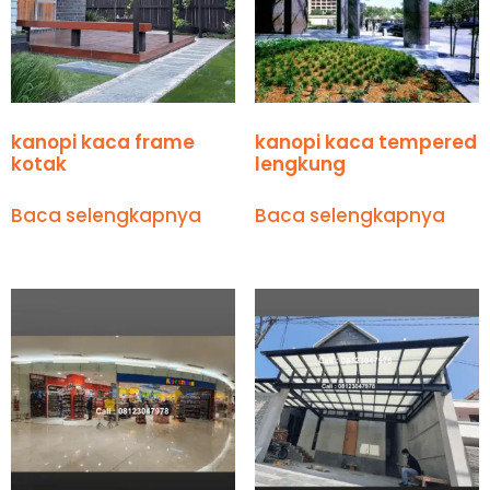
kanopi kaca frame
kanopi kaca tempered
kotak
lengkung
Baca selengkapnya
Baca selengkapnya