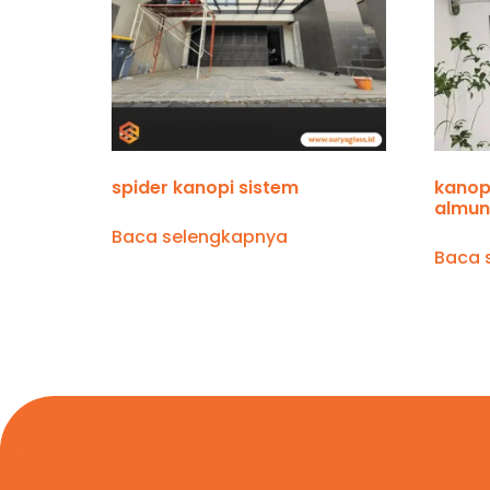
spider kanopi sistem
kanop
almun
Baca selengkapnya
Baca 