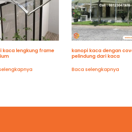
i kaca lengkung frame
kanopi kaca dengan cov
ium
pelindung dari kaca
selengkapnya
Baca selengkapnya