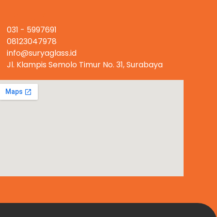
Hubungi Kami
031 - 5997691
08123047978
info@suryaglass.id
Jl. Klampis Semolo Timur No. 31, Surabaya