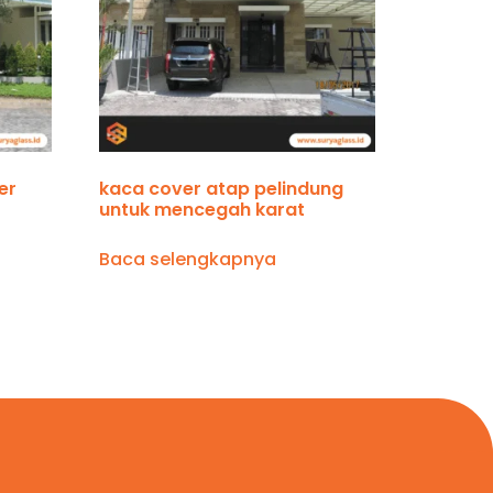
er
kaca cover atap pelindung
untuk mencegah karat
Baca selengkapnya