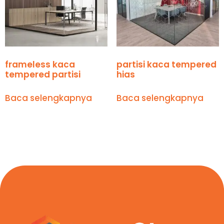
frameless kaca
partisi kaca tempered
tempered partisi
hias
Baca selengkapnya
Baca selengkapnya