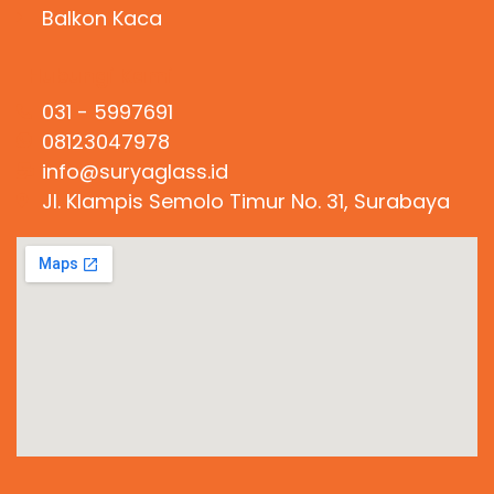
Balkon Kaca
Hubungi Kami
031 - 5997691
08123047978
info@suryaglass.id
Jl. Klampis Semolo Timur No. 31, Surabaya