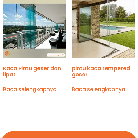
Kaca Pintu geser dan
pintu kaca tempered
lipat
geser
Baca selengkapnya
Baca selengkapnya