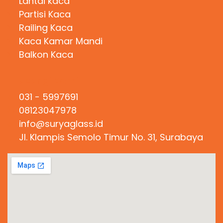
Lantai kaca
Partisi Kaca
Railing Kaca
Kaca Kamar Mandi
Balkon Kaca
Hubungi Kami
031 - 5997691
08123047978
info@suryaglass.id
Jl. Klampis Semolo Timur No. 31, Surabaya