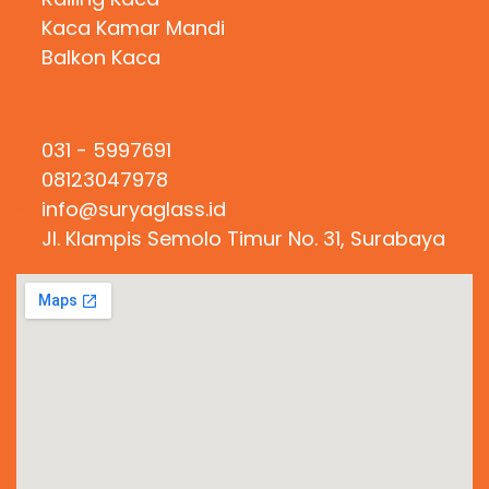
Kaca Kamar Mandi
Balkon Kaca
Hubungi Kami
031 - 5997691
08123047978
info@suryaglass.id
Jl. Klampis Semolo Timur No. 31, Surabaya