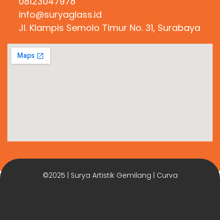
08123047978
info@suryaglass.id
Jl. Klampis Semolo Timur No. 31, Surabaya
©2025 | Surya Artistik Gemilang | Curva