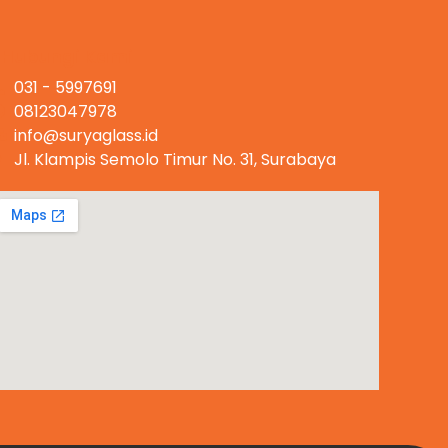
Hubungi Kami
031 - 5997691
08123047978
info@suryaglass.id
Jl. Klampis Semolo Timur No. 31, Surabaya