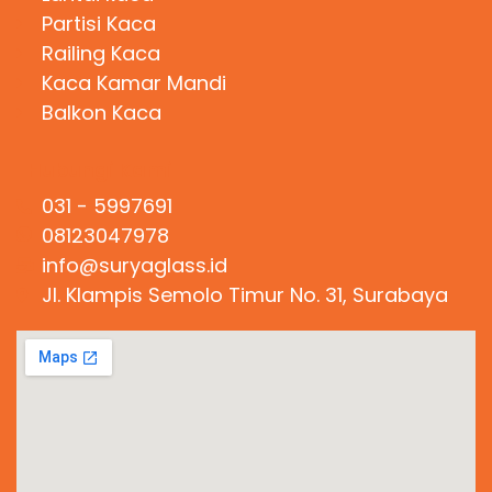
Partisi Kaca
Railing Kaca
Kaca Kamar Mandi
Balkon Kaca
Hubungi Kami
031 - 5997691
08123047978
info@suryaglass.id
Jl. Klampis Semolo Timur No. 31, Surabaya