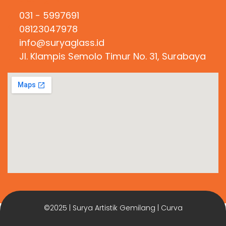
031 - 5997691
08123047978
info@suryaglass.id
Jl. Klampis Semolo Timur No. 31, Surabaya
©2025 | Surya Artistik Gemilang | Curva