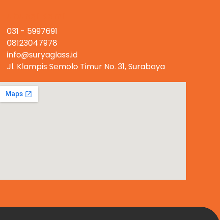
Hubungi Kami
031 - 5997691
08123047978
info@suryaglass.id
Jl. Klampis Semolo Timur No. 31, Surabaya