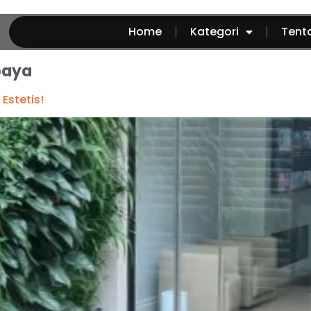
Home
Kategori
Tent
baya
Estetis!