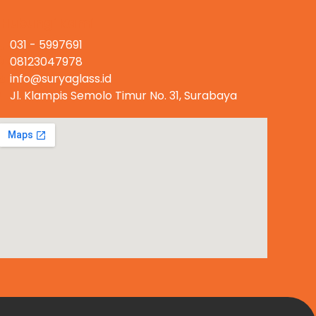
Hubungi Kami
031 - 5997691
08123047978
info@suryaglass.id
Jl. Klampis Semolo Timur No. 31, Surabaya