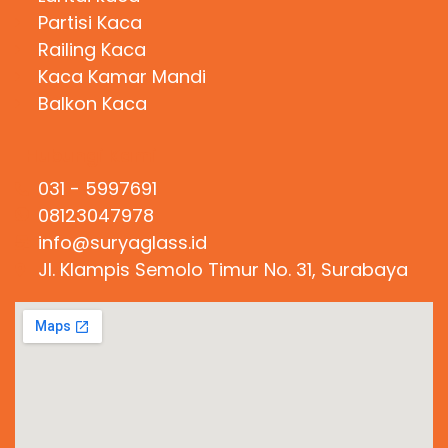
Partisi Kaca
Railing Kaca
Kaca Kamar Mandi
Balkon Kaca
Hubungi Kami
031 - 5997691
08123047978
info@suryaglass.id
Jl. Klampis Semolo Timur No. 31, Surabaya