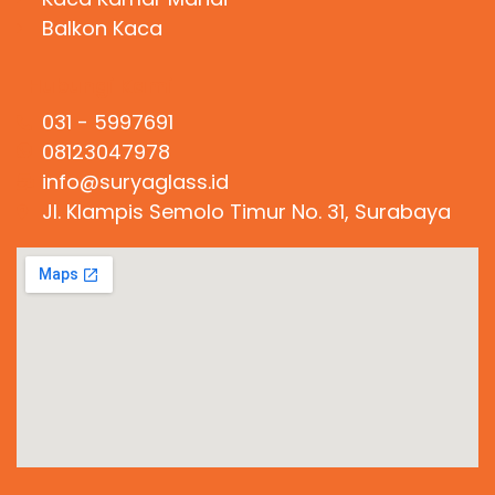
Balkon Kaca
Hubungi Kami
031 - 5997691
08123047978
info@suryaglass.id
Jl. Klampis Semolo Timur No. 31, Surabaya