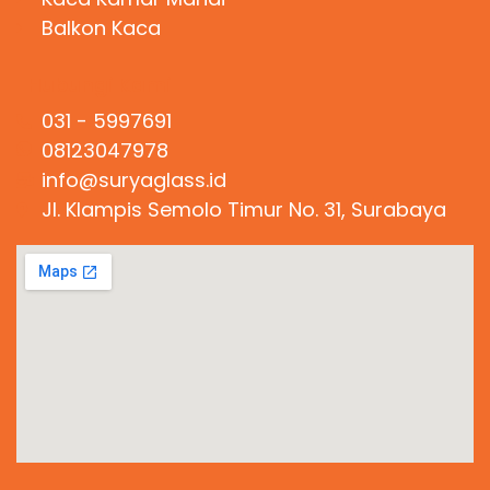
Balkon Kaca
Hubungi Kami
031 - 5997691
08123047978
info@suryaglass.id
Jl. Klampis Semolo Timur No. 31, Surabaya