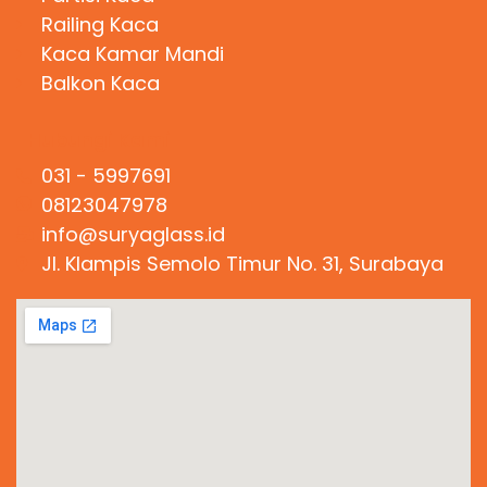
Railing Kaca
Kaca Kamar Mandi
Balkon Kaca
Hubungi Kami
031 - 5997691
08123047978
info@suryaglass.id
Jl. Klampis Semolo Timur No. 31, Surabaya