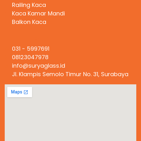
Railing Kaca
Kaca Kamar Mandi
Balkon Kaca
Hubungi Kami
031 - 5997691
08123047978
info@suryaglass.id
Jl. Klampis Semolo Timur No. 31, Surabaya