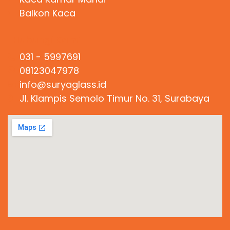
Balkon Kaca
Hubungi Kami
031 - 5997691
08123047978
info@suryaglass.id
Jl. Klampis Semolo Timur No. 31, Surabaya