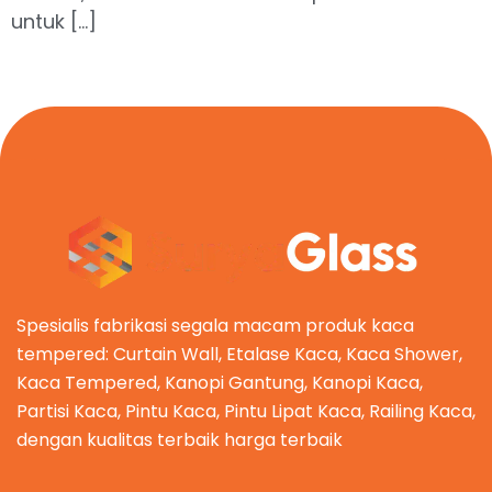
untuk […]
Spesialis fabrikasi segala macam produk kaca
tempered: Curtain Wall, Etalase Kaca, Kaca Shower,
Kaca Tempered, Kanopi Gantung, Kanopi Kaca,
Partisi Kaca, Pintu Kaca, Pintu Lipat Kaca, Railing Kaca,
dengan kualitas terbaik harga terbaik