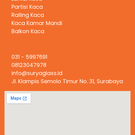
Partisi Kaca
Railing Kaca
Kaca Kamar Mandi
Balkon Kaca
Hubungi Kami
031 - 5997691
08123047978
info@suryaglass.id
Jl. Klampis Semolo Timur No. 31, Surabaya