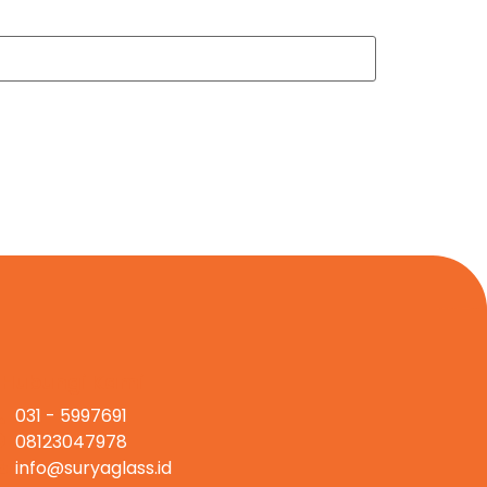
Hubungi Kami
031 - 5997691
08123047978
info@suryaglass.id