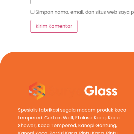
Simpan nama, email, dan situs web saya 
Spesialis fabrikasi segala macam produk kaca
tempered: Curtain Wall, Etalase Kaca, Kaca
Shower, Kaca Tempered, Kanopi Gantung,
Kanopi Kaca, Partisi Kaca, Pintu Kaca, Pintu