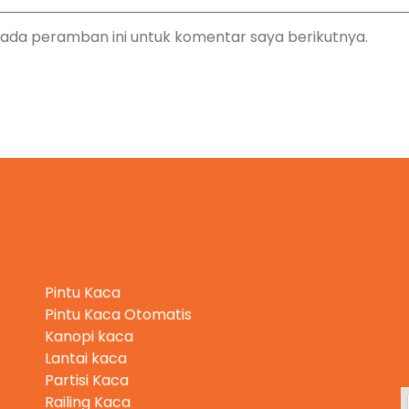
pada peramban ini untuk komentar saya berikutnya.
Kategori Produk
Pintu Kaca
Pintu Kaca Otomatis
Kanopi kaca
Lantai kaca
Partisi Kaca
Railing Kaca