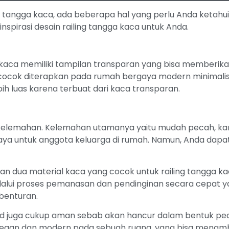
 tangga kaca, ada beberapa hal yang perlu Anda ketahui te
nspirasi desain railing tangga kaca untuk Anda.
kaca memiliki tampilan transparan yang bisa memberikan 
ocok diterapkan pada rumah bergaya modern minimalis. K
h luas karena terbuat dari kaca transparan.
liki kelemahan. Kelemahan utamanya yaitu mudah pecah, k
rbahaya untuk anggota keluarga di rumah. Namun, Anda da
 dua material kaca yang cocok untuk railing tangga kaca
elalui proses pemanasan dan pendinginan secara cepat
 benturan.
juga cukup aman sebab akan hancur dalam bentuk pecaha
gan dan modern pada sebuah ruang, yang bisa menambah