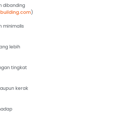
n dibanding
building.com
)
 minimalis
ang lebih
gan tingkat
maupun kerak
rhadap