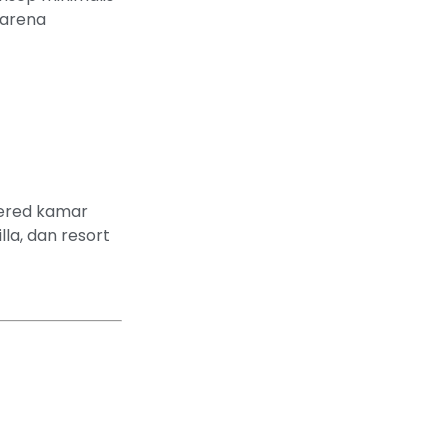
karena
pered kamar
la, dan resort