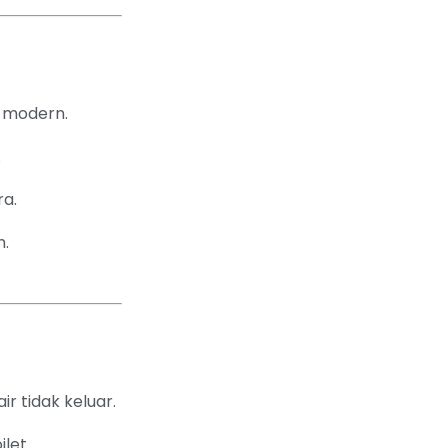
n modern.
.
a.
n.
r tidak keluar.
let.