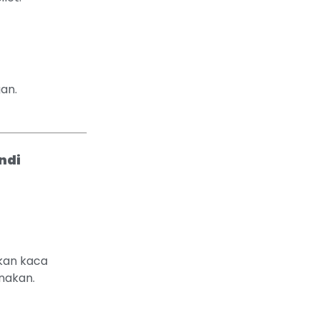
gan.
ndi
kan kaca
nakan.