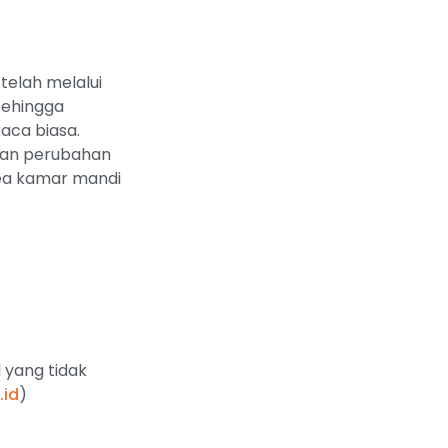
elah melalui
sehingga
kaca biasa.
 dan perubahan
ea kamar mandi
 yang tidak
.id
)