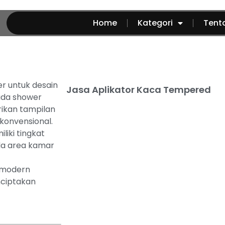
Home
Kategori
Tent
r untuk desain
Jasa Aplikator
Kaca Tempered
ada shower
ikan tampilan
konvensional.
iki tingkat
da area kamar
a modern
ciptakan