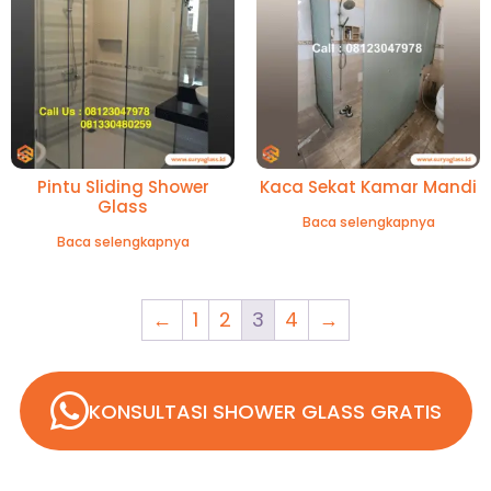
Pintu Sliding Shower
Kaca Sekat Kamar Mandi
Glass
Baca selengkapnya
Baca selengkapnya
←
1
2
3
4
→
KONSULTASI SHOWER GLASS GRATIS