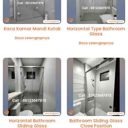
Kaca Kamar Mandi Kotak
Horizontal Type Bathroom
Glass
Baca selengkapnya
Baca selengkapnya
Horizontal Bathroom
Bathroom Sliding Glass
Sliding Glass
Close Position