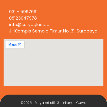
Hubungi Kami
031 - 5997691
08123047978
info@suryaglass.id
Jl. Klampis Semolo Timur No. 31, Surabaya
©2025 | Surya Artistik Gemilang | Curva