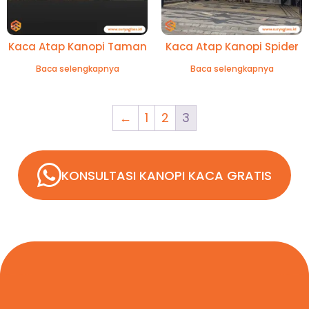
Kaca Atap Kanopi Taman
Kaca Atap Kanopi Spider
Baca selengkapnya
Baca selengkapnya
←
1
2
3
KONSULTASI KANOPI KACA GRATIS