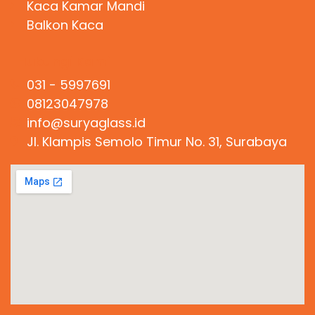
Kaca Kamar Mandi
Balkon Kaca
Hubungi Kami
031 - 5997691
08123047978
info@suryaglass.id
Jl. Klampis Semolo Timur No. 31, Surabaya