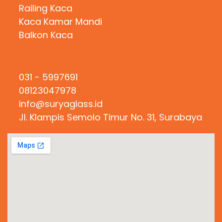
Railing Kaca
Kaca Kamar Mandi
Balkon Kaca
Hubungi Kami
031 - 5997691
08123047978
info@suryaglass.id
Jl. Klampis Semolo Timur No. 31, Surabaya