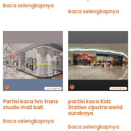
Baca selengkapnya
Baca selengkapnya
Partisi kaca hm trans
partisi kaca Kidz
studio mall bali
Station ciputra world
surabaya
Baca selengkapnya
Baca selengkapnya