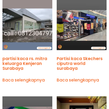
partisi kaca rs. mitra
Partisi kaca Skechers
keluarga Kenjeran
ciputra world
Surabaya
surabaya
Baca selengkapnya
Baca selengkapnya