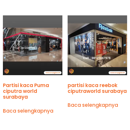
Partisi kaca Puma
partisi kaca reebok
ciputra world
ciputraworld surabaya
surabaya
Baca selengkapnya
Baca selengkapnya