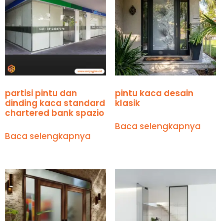
partisi pintu dan
pintu kaca desain
dinding kaca standard
klasik
chartered bank spazio
Baca selengkapnya
Baca selengkapnya