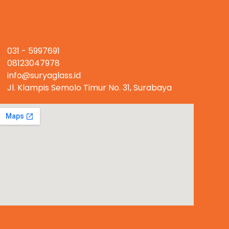
Hubungi Kami
031 - 5997691
08123047978
info@suryaglass.id
Jl. Klampis Semolo Timur No. 31, Surabaya