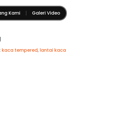
ang Kami
Galeri Video
g
:
kaca tempered
,
lantai kaca