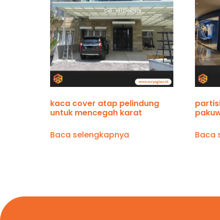
kaca cover atap pelindung
partis
untuk mencegah karat
pakuw
Baca selengkapnya
Baca 