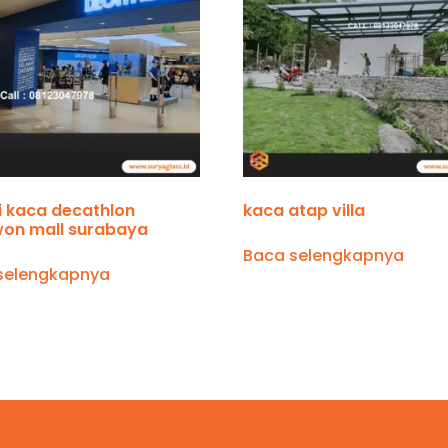
i kaca decathlon
kaca atap villa
on mall surabaya
Baca selengkapnya
selengkapnya