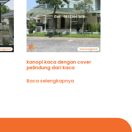
kanopi kaca dengan cover
pelindung dari kaca
Baca selengkapnya