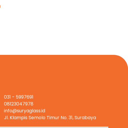
a
Hubungi Kami
031 - 5997691
08123047978
info@suryaglass.id
Jl. Klampis Semolo Timur No. 31, Surabaya