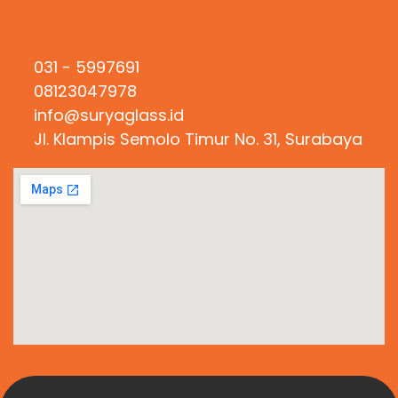
Hubungi Kami
031 - 5997691
08123047978
info@suryaglass.id
Jl. Klampis Semolo Timur No. 31, Surabaya