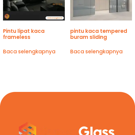
Pintu lipat kaca
pintu kaca tempered
frameless
buram sliding
Baca selengkapnya
Baca selengkapnya