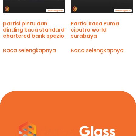
partisi pintu dan
Partisi kaca Puma
dinding kaca standard
ciputra world
chartered bank spazio
surabaya
Baca selengkapnya
Baca selengkapnya