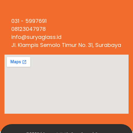
Hubungi Kami
031 - 5997691
08123047978
info@suryaglass.id
Jl. Klampis Semolo Timur No. 31, Surabaya