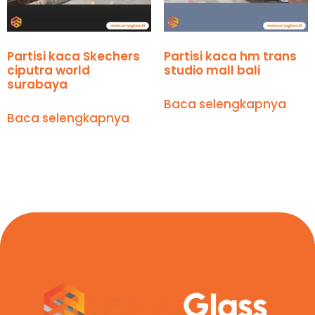
Partisi kaca Skechers
Partisi kaca hm trans
ciputra world
studio mall bali
surabaya
Baca selengkapnya
Baca selengkapnya