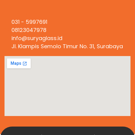
Hubungi Kami
031 - 5997691
08123047978
info@suryaglass.id
Jl. Klampis Semolo Timur No. 31, Surabaya