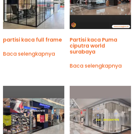
partisi kaca full frame
Partisi kaca Puma
ciputra world
surabaya
Baca selengkapnya
Baca selengkapnya