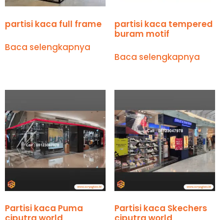
partisi kaca full frame
partisi kaca tempered
buram motif
Baca selengkapnya
Baca selengkapnya
Partisi kaca Puma
Partisi kaca Skechers
ciputra world
ciputra world