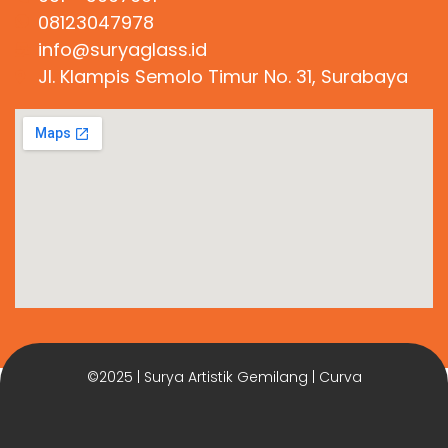
08123047978
info@suryaglass.id
Jl. Klampis Semolo Timur No. 31, Surabaya
©2025 | Surya Artistik Gemilang | Curva