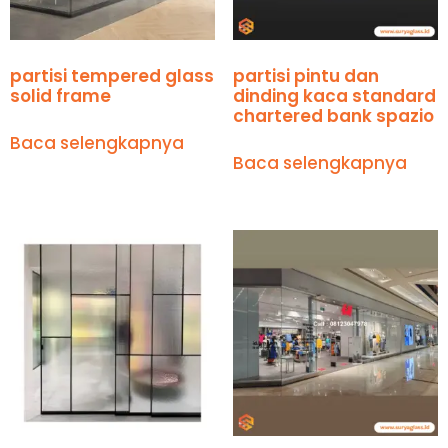
partisi tempered glass
partisi pintu dan
solid frame
dinding kaca standard
chartered bank spazio
Baca selengkapnya
Baca selengkapnya