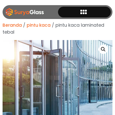
/
/ pintu kaca laminated
Beranda
pintu kaca
tebal