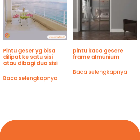
Pintu geser yg bisa
pintu kaca gesere
dilipat ke satu sisi
frame almunium
atau dibagi dua sisi
Baca selengkapnya
Baca selengkapnya