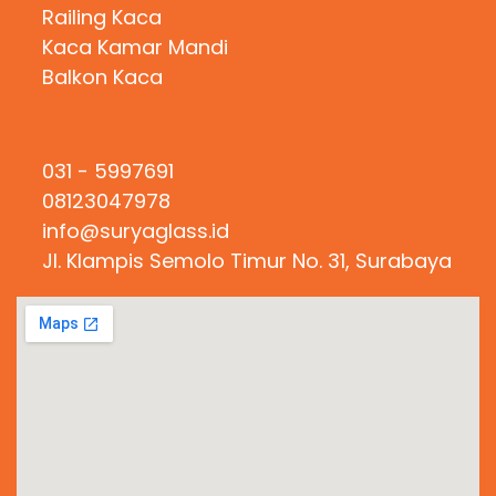
Railing Kaca
Kaca Kamar Mandi
Balkon Kaca
Hubungi Kami
031 - 5997691
08123047978
info@suryaglass.id
Jl. Klampis Semolo Timur No. 31, Surabaya