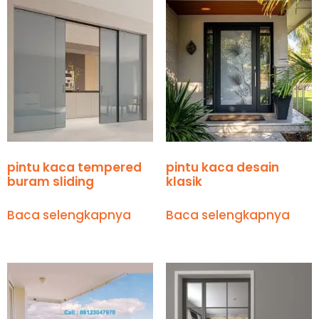
pintu kaca tempered
pintu kaca desain
buram sliding
klasik
Baca selengkapnya
Baca selengkapnya