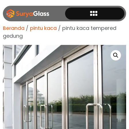
/
/ pintu kaca tempered
Beranda
pintu kaca
gedung