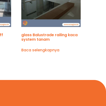
ff
glass Balustrade railing kaca
system tanam
Baca selengkapnya