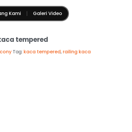
ang Kami
Galeri Video
 kaca tempered
lcony
Tag:
kaca tempered
,
railing kaca