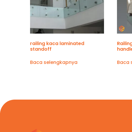
railing kaca laminated
Raili
standoff
handl
Baca selengkapnya
Baca 