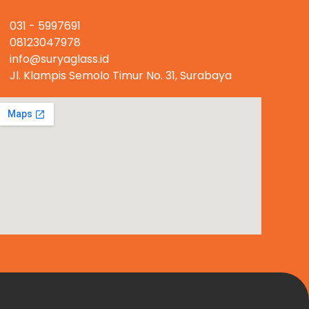
Hubungi Kami
031 - 5997691
08123047978
info@suryaglass.id
Jl. Klampis Semolo Timur No. 31, Surabaya