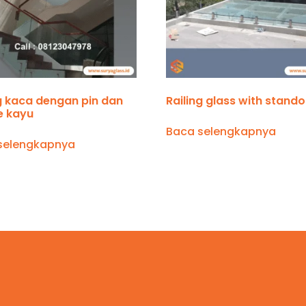
ng kaca dengan pin dan
Railing glass with stando
e kayu
Baca selengkapnya
selengkapnya